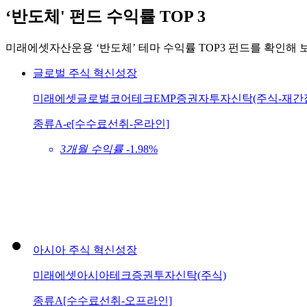
‘반도체' 펀드 수익률 TOP 3
미래에셋자산운용 ‘반도체’ 테마 수익률 TOP3 펀드를 확인해 
글로벌
주식
혁신성장
미래에셋글로벌코어테크EMP증권자투자신탁(주식-재간
종류A-e[수수료선취-온라인]
3개월 수익률
-1.98%
아시아
주식
혁신성장
미래에셋아시아테크증권투자신탁(주식)
종류A[수수료선취-오프라인]