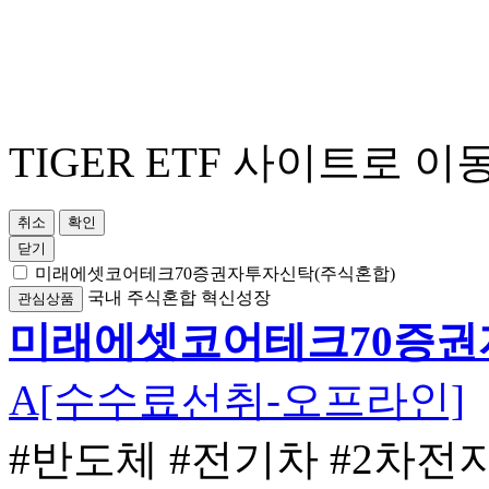
TIGER ETF 사이트로 이
취소
확인
닫기
미래에셋코어테크70증권자투자신탁(주식혼합)
국내
주식혼합
혁신성장
관심상품
미래에셋코어테크70증권
A[수수료선취-오프라인]
#반도체
#전기차
#2차전