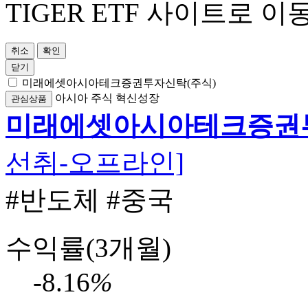
TIGER ETF 사이트로 이
취소
확인
닫기
미래에셋아시아테크증권투자신탁(주식)
아시아
주식
혁신성장
관심상품
미래에셋아시아테크증권투
선취-오프라인]
#반도체
#중국
수익률(3개월)
-8.16
%