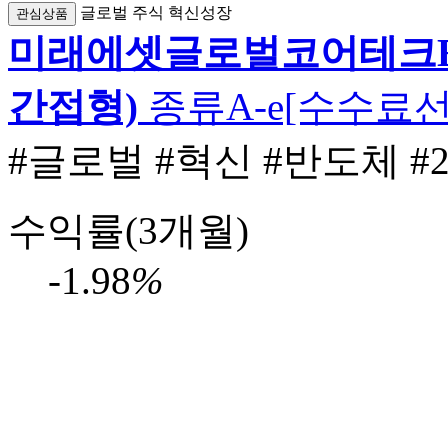
글로벌
주식
혁신성장
관심상품
미래에셋글로벌코어테크E
간접형)
종류A-e[수수료
#글로벌
#혁신
#반도체
#
수익률(3개월)
-1.98
%