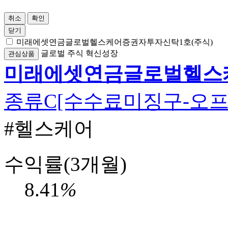
취소
확인
닫기
미래에셋연금글로벌헬스케어증권자투자신탁1호(주식)
글로벌
주식
혁신성장
관심상품
미래에셋연금글로벌헬스케
종류C[수수료미징구-오프
#헬스케어
수익률(3개월)
8.41
%