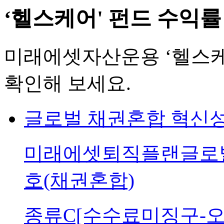
‘헬스케어' 펀드 수익률 
미래에셋자산운용 ‘헬스케어
확인해 보세요.
글로벌
채권혼합
혁신
미래에셋퇴직플랜글로
호(채권혼합)
종류C[수수료미징구-