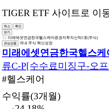
TIGER ETF 사이트로 이
취소
확인
닫기
미래에셋연금한국헬스케어증권자투자신탁1호(주식)
국내
주식
혁신성장
관심상품
미래에셋연금한국헬스케어
류C-P[수수료미징구-오
#헬스케어
수익률(3개월)
-24.18
%