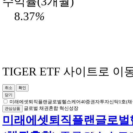
수익률(3개월)
8.37
%
TIGER ETF 사이트로 이
취소
확인
닫기
미래에셋퇴직플랜글로벌헬스케어40증권자투자신탁1호(채
글로벌
채권혼합
혁신성장
관심상품
미래에셋퇴직플랜글로벌