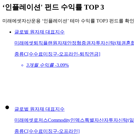
‘인플레이션' 펀드 수익률 TOP 3
미래에셋자산운용 ‘인플레이션’ 테마 수익률 TOP3 펀드를 확인
글로벌
원자재
대표지수
미래에셋퇴직플랜원자재안정형증권자투자신탁(채권혼합
종류C[수수료미징구-오프라인-퇴직연금]
3개월 수익률
-3.09%
글로벌
원자재
대표지수
미래에셋로저스Commodity인덱스특별자산자투자신탁(일
종류C[수수료미징구-오프라인]