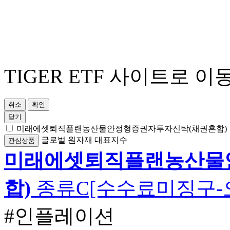
TIGER ETF 사이트로 이
취소
확인
닫기
미래에셋퇴직플랜농산물안정형증권자투자신탁(채권혼합)
글로벌
원자재
대표지수
관심상품
미래에셋퇴직플랜농산물
합)
종류C[수수료미징구-
#인플레이션