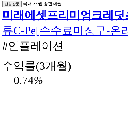
국내
채권
종합채권
관심상품
미래에셋프리미엄크레딧
류C-Pe[수수료미징구-온
#인플레이션
수익률(3개월)
0.74
%