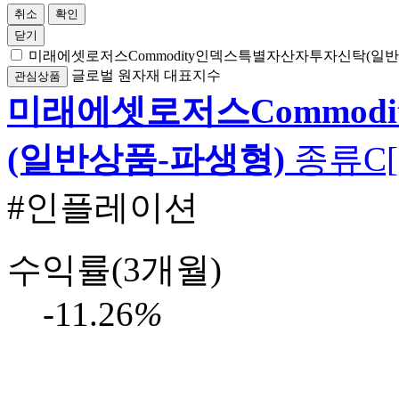
취소
확인
닫기
미래에셋로저스Commodity인덱스특별자산자투자신탁(일반
글로벌
원자재
대표지수
관심상품
미래에셋로저스Commod
(일반상품-파생형)
종류C
#인플레이션
수익률(3개월)
-11.26
%