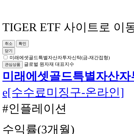
TIGER ETF 사이트로 이
취소
확인
닫기
미래에셋골드특별자산자투자신탁(금-재간접형)
글로벌
원자재
대표지수
관심상품
미래에셋골드특별자산자투
e[수수료미징구-온라인]
#인플레이션
수익률(3개월)