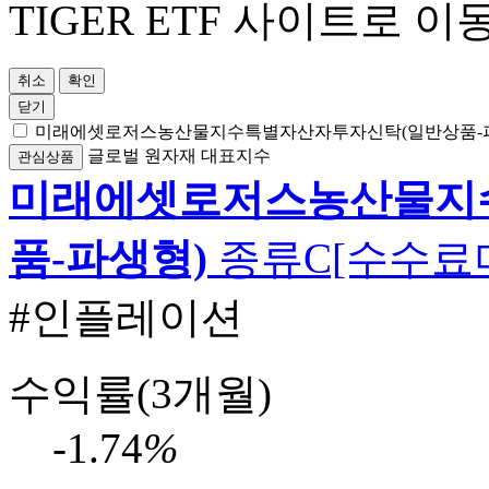
TIGER ETF 사이트로 이
취소
확인
닫기
미래에셋로저스농산물지수특별자산자투자신탁(일반상품-
글로벌
원자재
대표지수
관심상품
미래에셋로저스농산물지
품-파생형)
종류C[수수료
#인플레이션
수익률(3개월)
-1.74
%