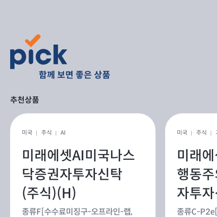
함께 보면 좋은 상품
추천상품
미국
주식
AI
미국
주식
미래에셋AI미국나스
미래에
닥증권자투자신탁
행동주
(주식)(H)
자투자신
종류F[수수료미징구-오프라인-랩,
종류C-P2