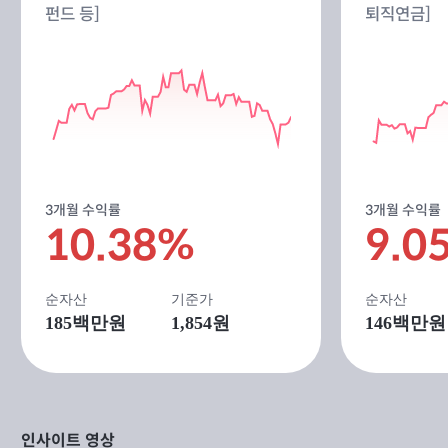
펀드 등]
퇴직연금]
3개월 수익률
3개월 수익률
10.38%
9.0
순자산
기준가
순자산
185
백만원
1,854원
146
백만원
인사이트 영상