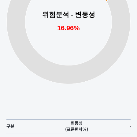
변동성
구분
샤
(표준편차%)