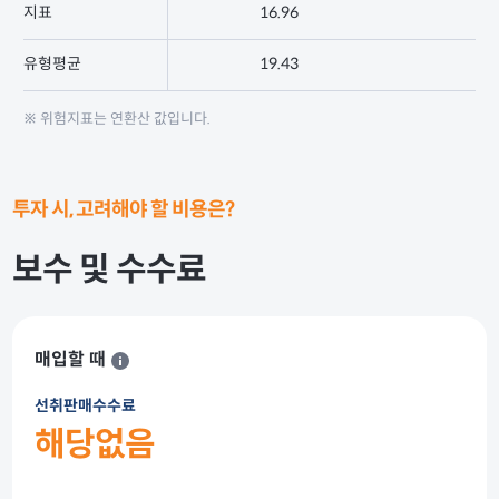
지표
16.96
1
유형평균
19.43
1
※ 위험지표는 연환산 값입니다.
투자 시, 고려해야 할 비용은?
보수 및 수수료
매입할 때
선취판매수수료
해당없음