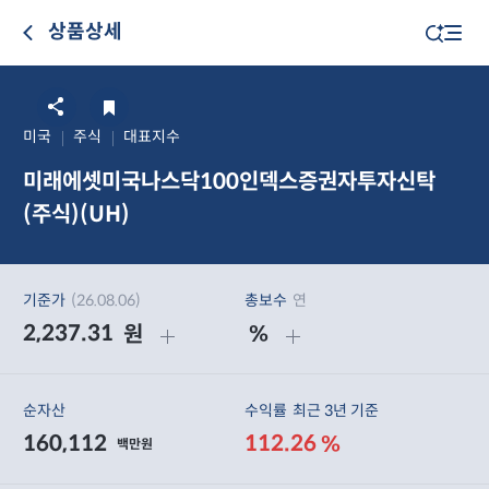
상품상세
미국
주식
대표지수
미래에셋미국나스닥100인덱스증권자투자신탁
(주식)(UH)
기준가
(26.08.06)
총보수
연
2,237.31
원
%
순자산
수익률
최근 3년 기준
160,112
112.26
%
백만원