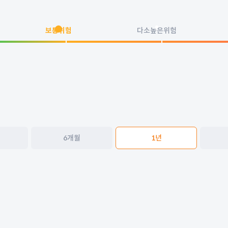
보통위험
다소높은위험
6개월
1년