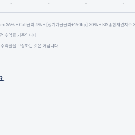
-
-
-
-
 Index 36% + Call금리 4% + [정기예금금리+150bp] 30% + KIS종합채권지수 
세전 수익률 기준입니다
 수익률을 보장하는 것은 아닙니다.
.