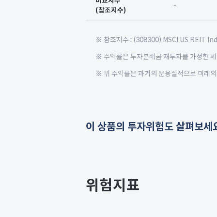
비교지수
분
-
(참조지수)
,
투
자
※ 참조지수 : (308300) MSCI US REIT
수
※ 수익률은 투자분배금 재투자를 가정한 
익
률
※ 위 수익률은 과거의 운용실적으로 미래의
,
비
교
지
이 상품의 투자위험도 살펴보세요
수
,
표
준
편
위험지표
차