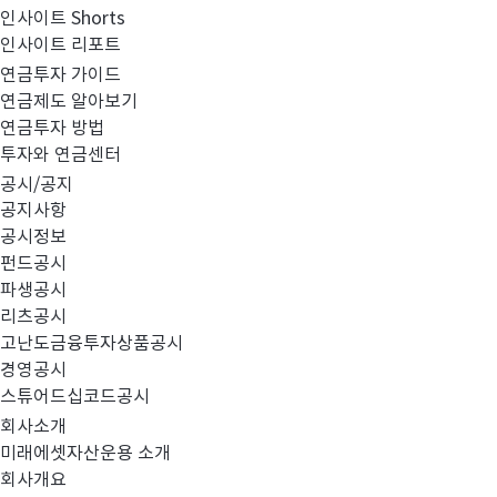
인사이트 Shorts
인사이트 리포트
클래스
연금투자 가이드
연금제도 알아보기
연금투자 방법
투자와 연금센터
공시/공지
공지사항
공시정보
26. 08. 07
연
기준가
총보수
펀드공시
1,052.11
0.84
파생공시
원
%
리츠공시
-1.47
고난도금융투자상품공시
경영공시
스튜어드십코드공시
(308300) MSCI
회사소개
설정일
2016.10.12
벤치마크
KIS종합채권지수 
미래에셋자산운용 소개
회사개요