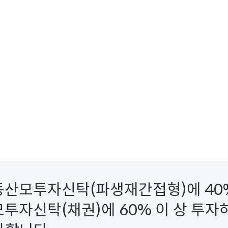
모투자신탁(파생재간접형)에 40%
자신탁(채권)에 60% 이 상 투자하