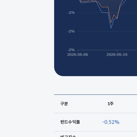
구분
1주
기
-0.52%
펀드수익률
간
구