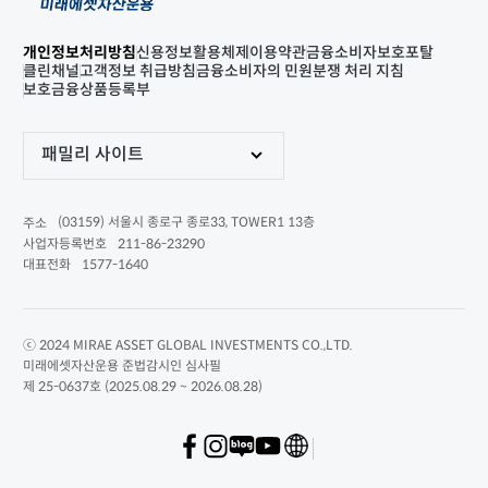
개인정보처리방침
신용정보활용체제
이용약관
금융소비자보호포탈
클린채널
고객정보 취급방침
금융소비자의 민원분쟁 처리 지침
보호금융상품등록부
패밀리 사이트
(03159) 서울시 종로구 종로33, TOWER1 13층
주소
211-86-23290
사업자등록번호
1577-1640
대표전화
ⓒ 2024 MIRAE ASSET GLOBAL INVESTMENTS CO.,LTD.
미래에셋자산운용 준법감시인 심사필
제 25-0637호 (2025.08.29 ~ 2026.08.28)