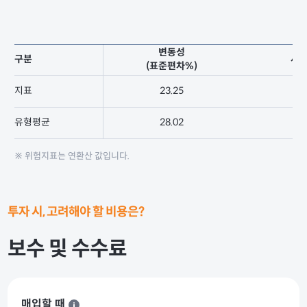
변동성
구분
샤
(표준편차%)
지표
23.25
1
유형평균
28.02
0
※ 위험지표는 연환산 값입니다.
투자 시, 고려해야 할 비용은?
보수 및 수수료
매입할 때