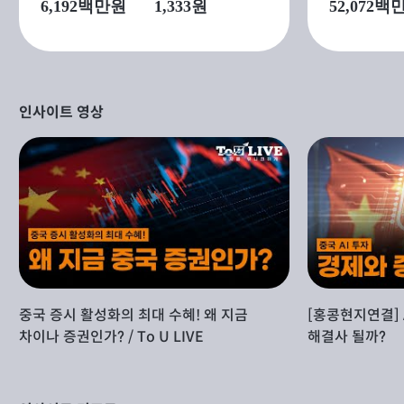
6,192
백만원
1,333원
52,072
백
인사이트 영상
중국 증시 활성화의 최대 수혜! 왜 지금
[홍콩현지연결] 
차이나 증권인가? / To U LIVE
해결사 될까?