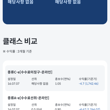
해당사항 없음
해당사항 없음
클래스 비교
※ 수익률 : 3개월 기준
종류C-e[수수료미징구-온라인]
설정일
선취
총보수(연%)
수익률(기준가)
16.07.07
해당사항 없음
1.05
-4.7
(1,742.46)
종류A-e[수수료선취-온라인]
설정일
선취
총보수(연%)
수익률(기준가)
16.07.07
0.5 이내
0.90
-4.67
(1,766.07)