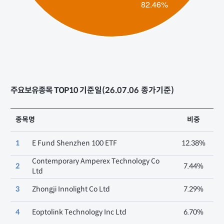
주요보유종목 TOP10
기준일(26.07.06 종가기준)
종목명
비중
1
E Fund Shenzhen 100 ETF
12.38%
Contemporary Amperex Technology Co
2
7.44%
Ltd
3
Zhongji Innolight Co Ltd
7.29%
4
Eoptolink Technology Inc Ltd
6.70%