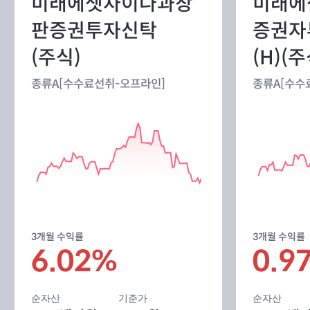
미래에셋차이나과창
미래에
판증권투자신탁
증권자
(주식)
(H)(주
종류A[수수료선취-오프라인]
종류A[수수
3개월 수익률
3개월 수익률
6.02%
0.9
순자산
기준가
순자산