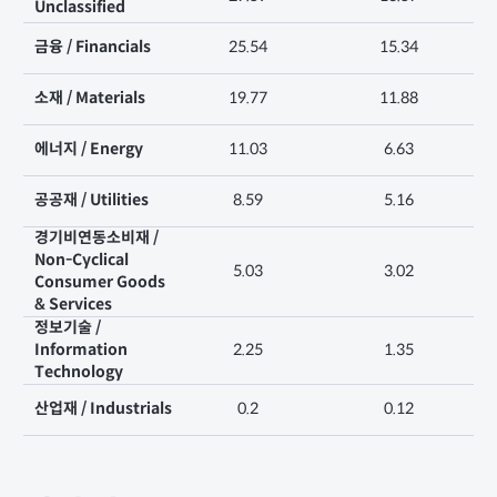
Unclassified
금융 / Financials
25.54
15.34
소재 / Materials
19.77
11.88
에너지 / Energy
11.03
6.63
공공재 / Utilities
8.59
5.16
경기비연동소비재 /
Non-Cyclical
5.03
3.02
Consumer Goods
& Services
정보기술 /
Information
2.25
1.35
Technology
산업재 / Industrials
0.2
0.12