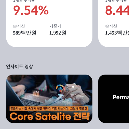
3개월 수익률
3개월 수익률
9.54%
8.4
순자산
기준가
순자산
589
백만원
1,992원
1,453
백만
인사이트 영상