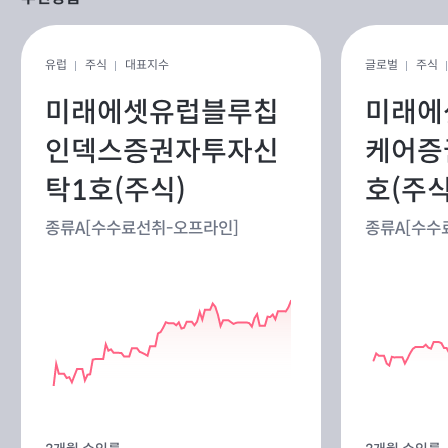
유럽
주식
대표지수
글로벌
주식
미래에셋유럽블루칩
미래에
인덱스증권자투자신
케어증
탁1호(주식)
호(주식
종류A[수수료선취-오프라인]
종류A[수수