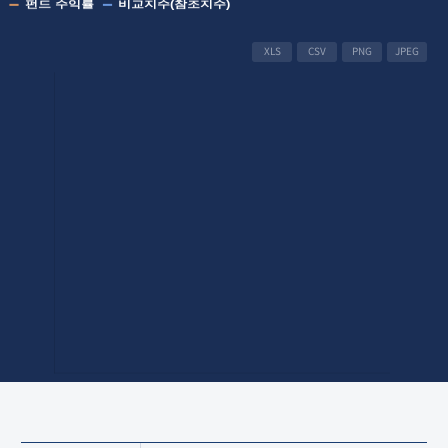
XLS
CSV
PNG
JPEG