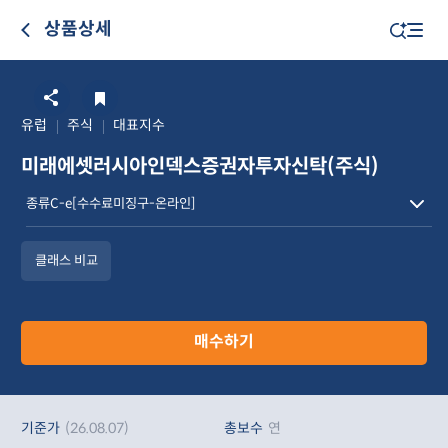
상품상세
유럽
주식
대표지수
미래에셋러시아인덱스증권자투자신탁(주식)
클래스 비교
매수하기
기준가
(26.08.07)
총보수
연