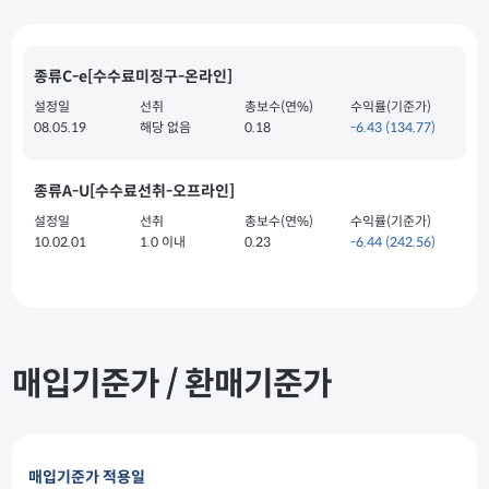
종류C-e[수수료미징구-온라인]
설정일
선취
총보수(연%)
수익률(기준가)
08.05.19
해당 없음
0.18
-6.43
(134.77)
종류A-U[수수료선취-오프라인]
설정일
선취
총보수(연%)
수익률(기준가)
10.02.01
1.0 이내
0.23
-6.44
(242.56)
매입기준가 / 환매기준가
매입기준가 적용일