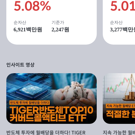
5.08%
5.0
순자산
기준가
순자산
6,921
백만원
2,247원
3,277
백만
인사이트 영상
반도체 투자에 월배당을 더하다! TIGER
지속 가능한 월배