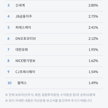
3
신세계
2.80%
4
JB금융지주
2.75%
5
피에스케이
2.41%
6
DN오토모티브
2.12%
7
대한유화
1.95%
8
NICE평가정보
1.62%
9
CJ프레시웨이
1.54%
10
월덱스
1.49%
※ 전체 보유자산(주식, 채권, 집합투자증권, 수익증권 등)의 상위10종목
※ 보다 자세한 내용은 자산운용 보고서를 참고하여 주시기 바랍니다.