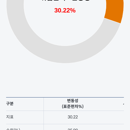
변동성
구분
샤
(표준편차%)
지표
30.22
2