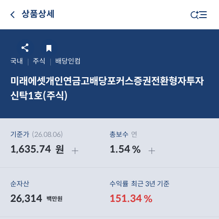
상품상세
국내
주식
배당인컴
미래에셋개인연금고배당포커스증권전환형자투자
신탁1호(주식)
기준가
(26.08.06)
총보수
연
1,635.74
1.54
원
%
순자산
수익률
최근 3년 기준
26,314
151.34
%
백만원