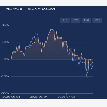
XLS
CSV
PNG
JPEG