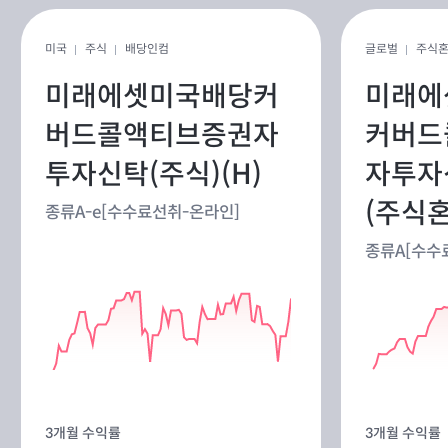
미국
주식
배당인컴
글로벌
주식
미래에셋미국배당커
미래에
버드콜액티브증권자
커버드
투자신탁(주식)(H)
자투자
(주식혼
종류A-e[수수료선취-온라인]
종류A[수수
3개월 수익률
3개월 수익률