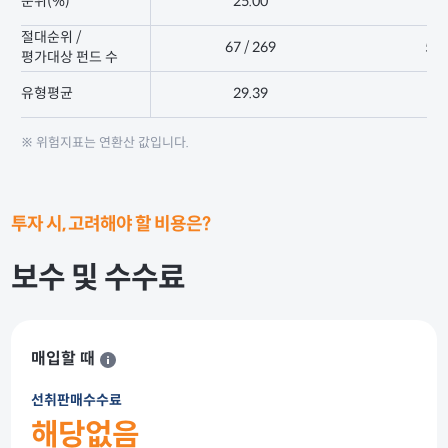
순위(%)
25.00
19
절대순위 /
67 / 269
52 
평가대상 펀드 수
유형평균
29.39
2
※ 위험지표는 연환산 값입니다.
투자 시, 고려해야 할 비용은?
보수 및 수수료
매입할 때
선취판매수수료
해당없음