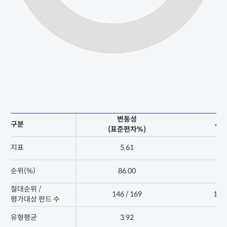
변동성
구분
샤
(표준편차%)
지표
5.61
-2
순위(%)
86.00
62
절대순위 /
146 / 169
105 
평가대상 펀드 수
유형평균
3.92
-2