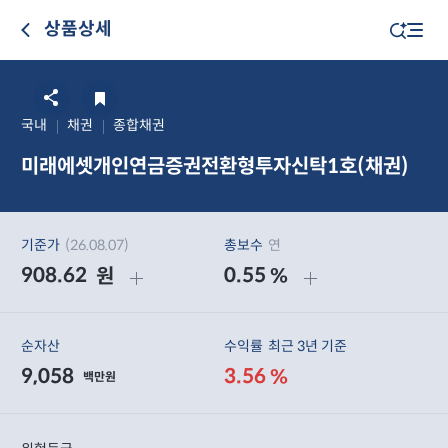
상품상세
국내
채권
종합채권
미래에셋개인연금증권전환형투자신탁1호(채권)
기준가
(26.08.07)
총보수
연
908.62
0.55
원
%
순자산
수익률
최근 3년 기준
9,058
3.56
%
백만원