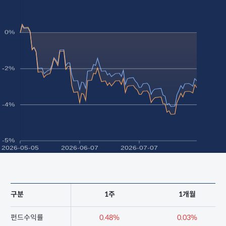
구분
1주
1개월
펀드수익률
0.48%
0.03%