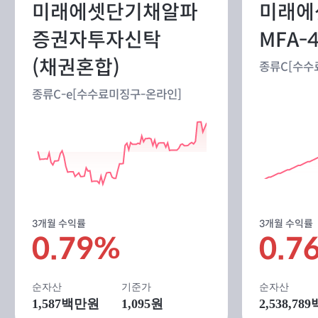
미래에셋단기채알파
미래에
증권자투자신탁
MFA-
(채권혼합)
종류C[수수
종류C-e[수수료미징구-온라인]
3개월 수익률
3개월 수익률
0.79%
0.7
순자산
기준가
순자산
1,587
백만원
1,095원
2,538,789