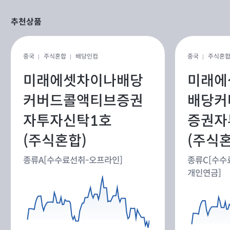
추천상품
중국
주식혼합
배당인컴
중국
주식혼
미래에셋차이나배당
미래에
커버드콜액티브증권
배당커
자투자신탁1호
증권자
(주식혼합)
(주식혼
종류A[수수료선취-오프라인]
종류C[수수
개인연금]