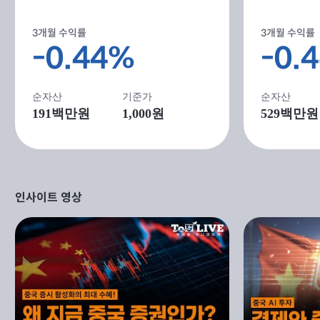
3개월 수익률
3개월 수익률
-0.44%
-0.
순자산
기준가
순자산
191
백만원
1,000원
529
백만원
인사이트 영상