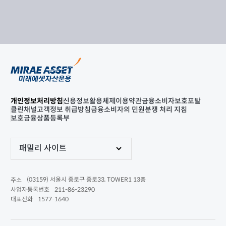
개인정보처리방침
신용정보활용체제
이용약관
금융소비자보호포탈
클린채널
고객정보 취급방침
금융소비자의 민원분쟁 처리 지침
보호금융상품등록부
패밀리 사이트
(03159) 서울시 종로구 종로33, TOWER1 13층
주소
211-86-23290
사업자등록번호
1577-1640
대표전화