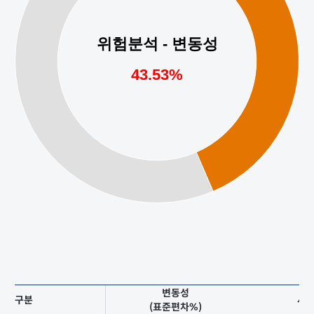
변동성
구분
샤
(표준편차%)