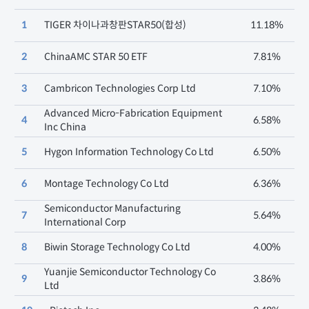
1
TIGER 차이나과창판STAR50(합성)
11.18%
2
ChinaAMC STAR 50 ETF
7.81%
3
Cambricon Technologies Corp Ltd
7.10%
Advanced Micro-Fabrication Equipment
4
6.58%
Inc China
5
Hygon Information Technology Co Ltd
6.50%
6
Montage Technology Co Ltd
6.36%
Semiconductor Manufacturing
7
5.64%
International Corp
8
Biwin Storage Technology Co Ltd
4.00%
Yuanjie Semiconductor Technology Co
9
3.86%
Ltd