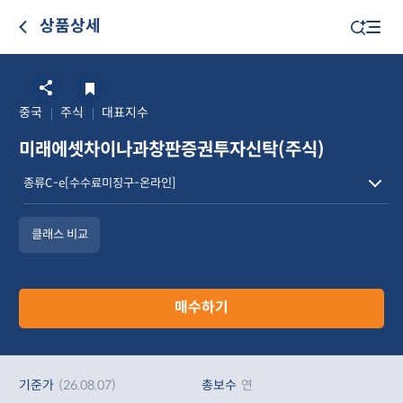
상품상세
중국
주식
대표지수
미래에셋차이나과창판증권투자신탁(주식)
클래스 비교
매수하기
기준가
(26.08.07)
총보수
연