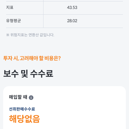
지표
43.53
1
유형평균
28.02
0
※ 위험지표는 연환산 값입니다.
투자 시, 고려해야 할 비용은?
보수 및 수수료
매입할 때
선취판매수수료
해당없음