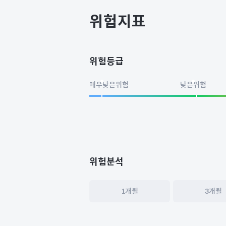
준
편
위험지표
차
위험등급
매우낮은위험
낮은위험
위험분석
1개월
3개월