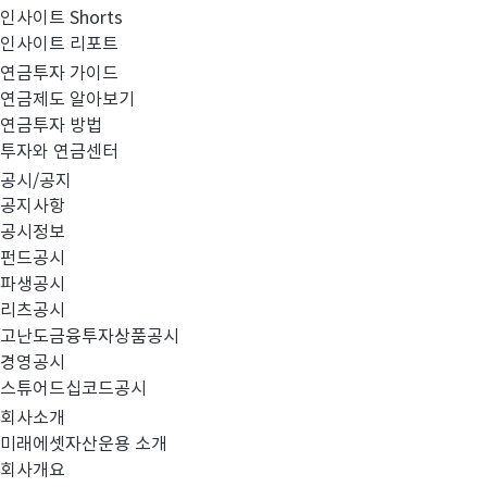
인사이트 Shorts
인사이트 리포트
클래스 
연금투자 가이드
연금제도 알아보기
연금투자 방법
투자와 연금센터
공시/공지
공지사항
공시정보
26. 08. 06
연
기준가
총보수
펀드공시
914.97
1.64
파생공시
원
%
리츠공시
1.12
고난도금융투자상품공시
경영공시
스튜어드십코드공시
설정일
2008.04.07
벤치마크
MSCI Brazil (50
회사소개
미래에셋자산운용 소개
회사개요