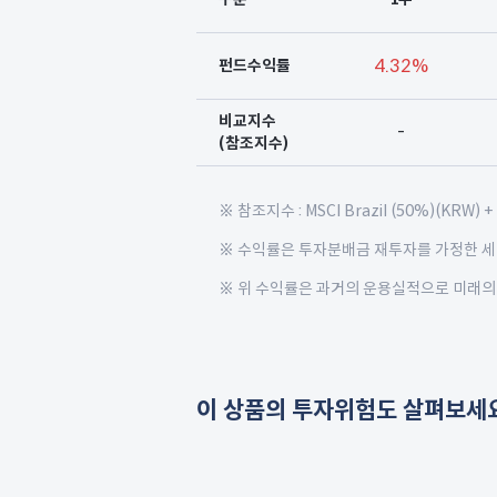
기
4.32%
펀드수익률
간
구
비교지수
분
-
(참조지수)
,
투
자
※ 참조지수 : MSCI Brazil (50%)(KRW) + 
수
※ 수익률은 투자분배금 재투자를 가정한 
익
률
※ 위 수익률은 과거의 운용실적으로 미래의
,
비
교
지
이 상품의 투자위험도 살펴보세요
수
,
표