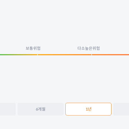
보통위험
다소높은위험
6개월
1년