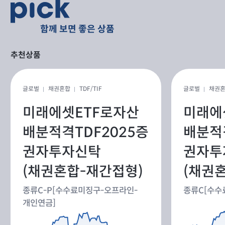
함께 보면 좋은 상품
추천상품
글로벌
채권혼합
TDF/TIF
글로벌
채권
미래에셋ETF로자산
미래에
배분적격TDF2025증
배분적
권자투자신탁
권자투
(채권혼합-재간접형)
(채권
종류C-P[수수료미징구-오프라인-
종류C[수수
개인연금]