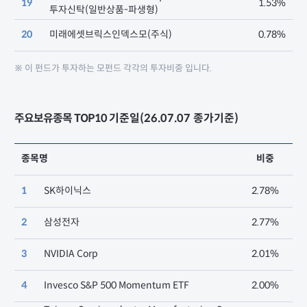
19
1.53%
투자신탁(일반상품-파생형)
20
미래에셋브릭스인덱스모(주식)
0.78%
※ 이 펀드가 투자하는 모펀드 각각의 투자비중 입니다.
주요보유종목 TOP10
기준일(26.07.07 종가기준)
종목명
비중
1
SK하이닉스
2.78%
2
삼성전자
2.77%
3
NVIDIA Corp
2.01%
4
Invesco S&P 500 Momentum ETF
2.00%