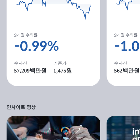
3개월 수익률
3개월 수익률
-1.
-0.99%
순자산
순자산
기준가
562
백만원
57,209
백만원
1,475원
인사이트 영상