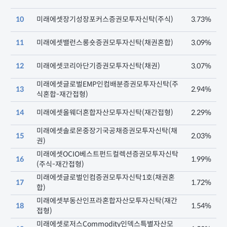
10
미래에셋장기성장포커스증권모투자신탁(주식)
3.73%
11
미래에셋밸런스롱숏증권모투자신탁(채권혼합)
3.09%
12
미래에셋코리아단기증권모투자신탁(채권)
3.07%
미래에셋글로벌EMP인컴배분증권모투자신탁(주
13
2.94%
식혼합-재간접형)
14
미래에셋올웨더혼합자산모투자신탁(재간접형)
2.29%
미래에셋솔로몬중장기국공채증권모투자신탁(채
15
2.03%
권)
미래에셋OCIO베스트펀드컬렉션증권모투자신탁
16
1.99%
(주식-재간접형)
미래에셋글로벌인컴증권모투자신탁1호(채권혼
17
1.72%
합)
미래에셋부동산인프라혼합자산모투자신탁(재간
18
1.54%
접형)
미래에셋로저스Commodity인덱스특별자산모