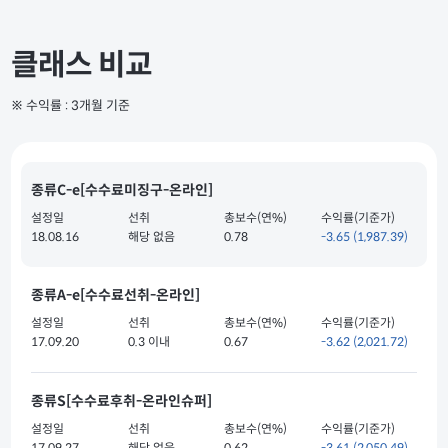
클래스 비교
※ 수익률 : 3개월 기준
종류C-e[수수료미징구-온라인]
설정일
선취
총보수(연%)
수익률(기준가)
18.08.16
해당 없음
0.78
-3.65
(1,987.39)
종류A-e[수수료선취-온라인]
설정일
선취
총보수(연%)
수익률(기준가)
17.09.20
0.3 이내
0.67
-3.62
(2,021.72)
종류S[수수료후취-온라인슈퍼]
설정일
선취
총보수(연%)
수익률(기준가)