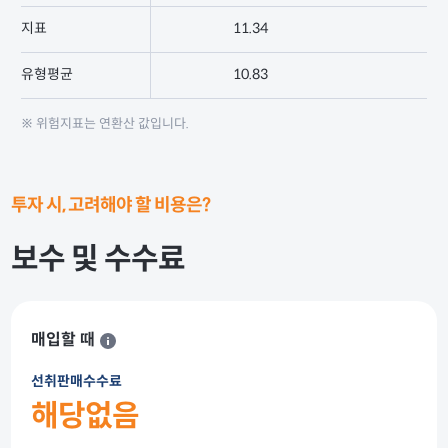
지표
11.34
1
유형평균
10.83
1
※ 위험지표는 연환산 값입니다.
투자 시, 고려해야 할 비용은?
보수 및 수수료
매입할 때
선취판매수수료
해당없음