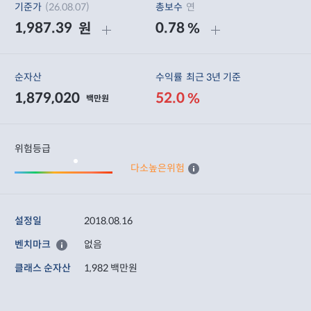
기준가
(26.08.07)
총보수
연
1,987.39
0.78
원
%
순자산
수익률
최근 3년 기준
1,879,020
52.0
%
백만원
위험등급
다소높은위험
설정일
2018.08.16
벤치마크
없음
클래스 순자산
1,982 백만원