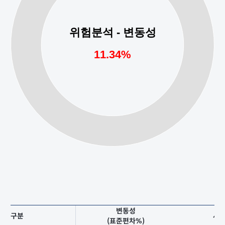
변동성
구분
샤
(표준편차%)