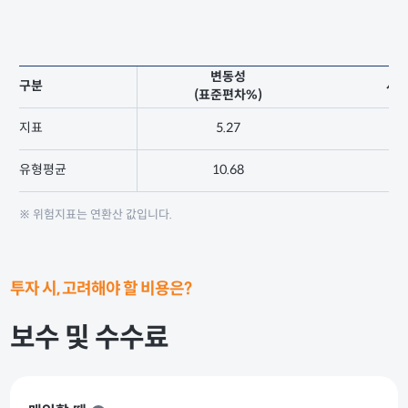
변동성
구분
샤
(표준편차%)
지표
5.27
1
유형평균
10.68
1
※ 위험지표는 연환산 값입니다.
투자 시, 고려해야 할 비용은?
보수 및 수수료