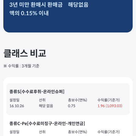
3년 미만 환매시 환매금
해당없음
액의 0.15% 이내
클래스 비교
※ 수익률 : 3개월 기준
종류S[수수료후취-온라인슈퍼]
설정일
선취
총보수(연%)
수익률(기준가)
16.10.26
해당 없음
0.75
1.96
(1,093.03)
종류C-Pe[수수료미징구-온라인-개인연금]
설정일
선취
총보수(연%)
수익률(기준가)