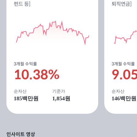
펀드 등]
퇴직연금]
3개월 수익률
3개월 수익률
10.38%
9.0
순자산
기준가
순자산
185
백만원
1,854원
146
백만원
인사이트 영상