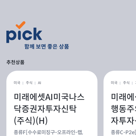
함께 보면 좋은 상품
추천상품
미국
주식
AI
미국
주식
미래에셋AI미국나스
미래에
닥증권자투자신탁
행동주
(주식)(H)
자투자신
종류F[수수료미징구-오프라인-랩,
종류C-P2