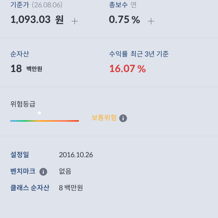
기준가
(26.08.06)
총보수
연
1,093.03
0.75
원
%
순자산
수익률
최근 3년 기준
18
16.07
%
백만원
위험등급
보통위험
설정일
2016.10.26
벤치마크
없음
클래스 순자산
8 백만원