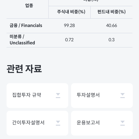
업종
주식내 비중(%)
펀드내 비중(%)
금융 / Financials
99.28
40.66
미분류 /
0.72
0.3
Unclassified
관련 자료
집합투자 규약
투자설명서
간이투자설명서
운용보고서