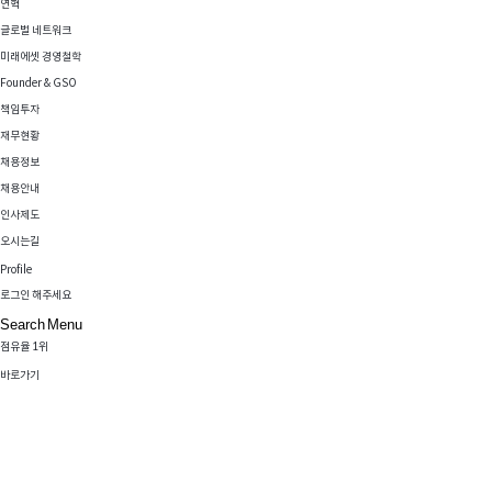
연혁
Vision
글로벌 네트워크
Permanent Innovator
미래에셋 경영철학
미래에셋자산운용은 고객의 평안한 노후를 위해 끊임없이 혁신하며
Founder & GSO
더 나은 미래를 향해 한 발 먼저 나아가겠습니다.
책임투자
바로가기
재무현황
채용정보
채용안내
인사제도
오시는길
Profile
Overview
로그인 해주세요
국내 연금펀드
Search
Menu
점유율 1위
바로가기