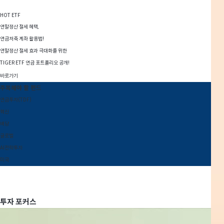
HOT ETF
연말정산 절세 혜택,
연금저축 계좌 활용법!
연말정산 절세 효과 극대화를 위한
TIGER ETF 연금 포트폴리오 공개!
바로가기
주목해야 할 펀드
연금투자(TDF)
혁신
배당
글로벌
AI전략투자
미국
투자 포커스