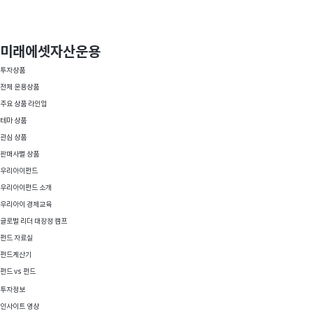
미래에셋자산운용
투자상품
전체 운용상품
주요 상품 라인업
테마 상품
관심 상품
판매사별 상품
TIGER ETF
우리아이펀드
미래에셋자산운용
우리아이펀드 소개
우리아이 경제교육
물어보기
요즘 뜨는
글로벌 리더 대장정 캠프
펀드 자료실
펀드계산기
펀드 vs 펀드
투자정보
인사이트 영상