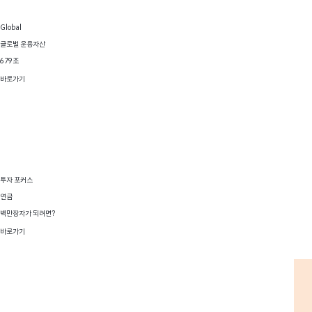
Global
글로벌 운용자산
679조
바로가기
투자 포커스
연금
백만장자가 되려면?
바로가기