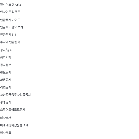
인사이트 Shorts
인사이트 리포트
연금투자 가이드
연금제도 알아보기
연금투자 방법
투자와 연금센터
공시/공지
공지사항
공시정보
펀드공시
파생공시
리츠공시
고난도금융투자상품공시
경영공시
스튜어드십코드공시
회사소개
미래에셋자산운용 소개
회사개요