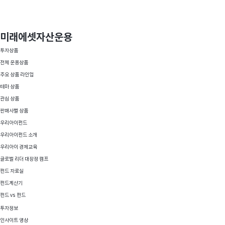
미래에셋자산운용
투자상품
전체 운용상품
주요 상품 라인업
테마 상품
관심 상품
판매사별 상품
TIGER ETF
우리아이펀드
미래에셋자산운용
우리아이펀드 소개
우리아이 경제교육
물어보기
요즘 뜨는 상품,AI 어시스턴트에게 물어보세요!
글로벌 리더 대장정 캠프
펀드 자료실
펀드계산기
펀드 vs 펀드
투자정보
인사이트 영상