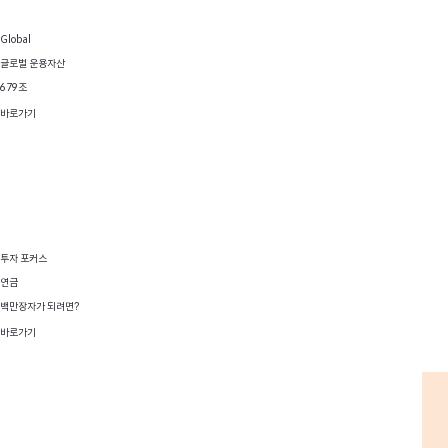
Global
글로벌 운용자산
679조
바로가기
투자 포커스
연금
백만장자가 되려면?
바로가기