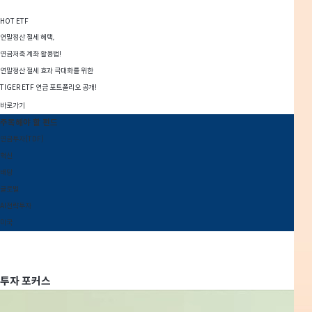
HOT ETF
연말정산 절세 혜택,
연금저축 계좌 활용법!
연말정산 절세 효과 극대화를 위한
TIGER ETF 연금 포트폴리오 공개!
바로가기
주목해야 할 펀드
연금투자(TDF)
혁신
배당
글로벌
AI전략투자
미국
투자 포커스