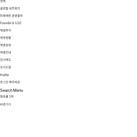
연혁
Vision
글로벌 네트워크
Permanent Innovator
미래에셋 경영철학
미래에셋자산운용은 고객의 평안한 노후를 위해 끊임없이 혁신하며
Founder & GSO
더 나은 미래를 향해 한 발 먼저 나아가겠습니다.
책임투자
바로가기
재무현황
채용정보
채용안내
인사제도
오시는길
Profile
Overview
로그인 해주세요
국내 연금펀드
Search
Menu
점유율 1위
바로가기