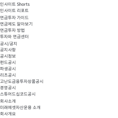
인사이트 Shorts
연금 백만장자가 되려면?
인사이트 리포트
연금투자 가이드
연금제도 알아보기
연금투자 방법
투자와 연금센터
공시/공지
공지사항
공시정보
펀드공시
파생공시
리츠공시
고난도금융투자상품공시
경영공시
스튜어드십코드공시
회사소개
미래에셋자산운용 소개
회사개요