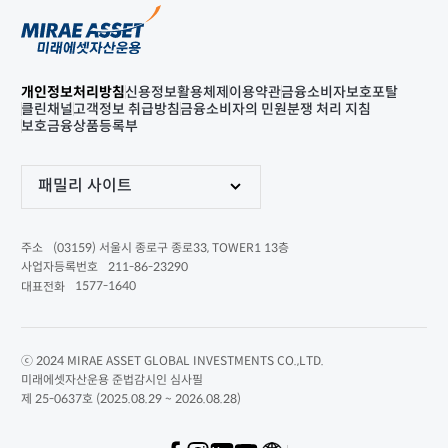
개인정보처리방침
신용정보활용체제
이용약관
금융소비자보호포탈
클린채널
고객정보 취급방침
금융소비자의 민원분쟁 처리 지침
보호금융상품등록부
패밀리 사이트
(03159) 서울시 종로구 종로33, TOWER1 13층
주소
211-86-23290
사업자등록번호
1577-1640
대표전화
ⓒ 2024 MIRAE ASSET GLOBAL INVESTMENTS CO.,LTD.
미래에셋자산운용 준법감시인 심사필
제 25-0637호 (2025.08.29 ~ 2026.08.28)