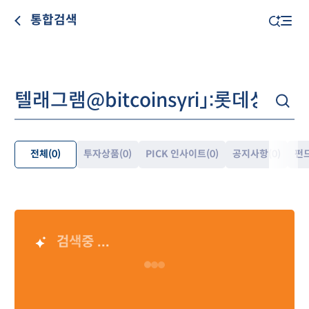
통합검색
전체
(0)
투자상품
(0)
PICK 인사이트
(0)
공지사항
(0)
펀
펼
쳐
보
기
검색중 ...
AI 검색 결과
Loading…