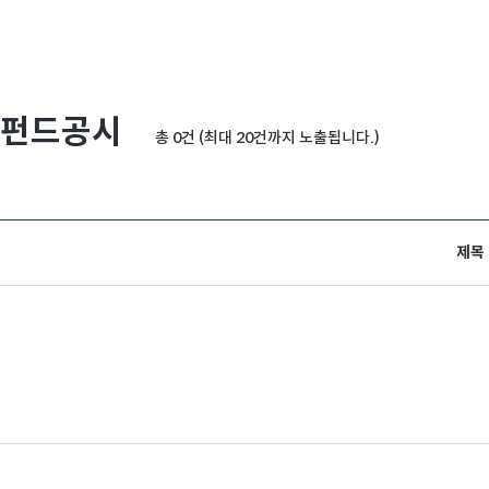
펀드공시
총 0건 (최대 20건까지 노출됩니다.)
제목