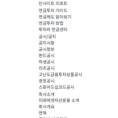
인사이트 리포트
PICK 인사이트 (0)
연금투자 가이드
연금제도 알아보기
연금투자 방법
경영공시 (0)
스
투자와 연금센터
공시/공지
공지사항
공시정보
펀드공시
파생공시
리츠공시
고난도금융투자상품공시
경영공시
스튜어드십코드공시
회사소개
미래에셋자산운용 소개
회사개요
검색 결과가 없습니다.
연혁