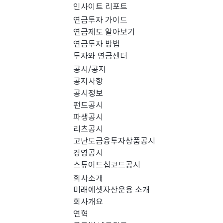
인사이트 리포트
PICK 인사이트 (0)
연금투자 가이드
연금제도 알아보기
연금투자 방법
경영공시 (0)
스
투자와 연금센터
공시/공지
공지사항
공시정보
펀드공시
파생공시
리츠공시
고난도금융투자상품공시
경영공시
스튜어드십코드공시
회사소개
미래에셋자산운용 소개
회사개요
검색 결과가 없습니다.
연혁