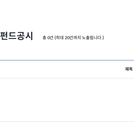
펀드공시
총 0건 (최대 20건까지 노출됩니다.)
제목