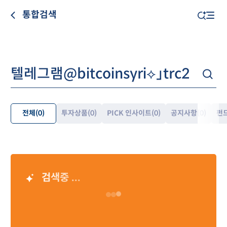
통합검색
전체
(0)
투자상품
(0)
PICK 인사이트
(0)
공지사항
(0)
펀
펼
쳐
보
기
검색중 ...
AI 검색 결과
Loading…