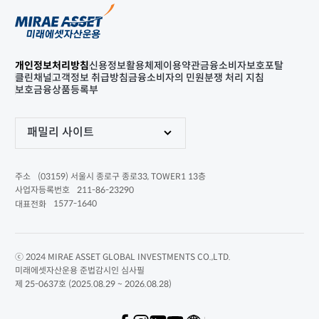
개인정보처리방침
신용정보활용체제
이용약관
금융소비자보호포탈
클린채널
고객정보 취급방침
금융소비자의 민원분쟁 처리 지침
보호금융상품등록부
패밀리 사이트
(03159) 서울시 종로구 종로33, TOWER1 13층
주소
211-86-23290
사업자등록번호
1577-1640
대표전화
ⓒ 2024 MIRAE ASSET GLOBAL INVESTMENTS CO.,LTD.
미래에셋자산운용 준법감시인 심사필
제 25-0637호 (2025.08.29 ~ 2026.08.28)