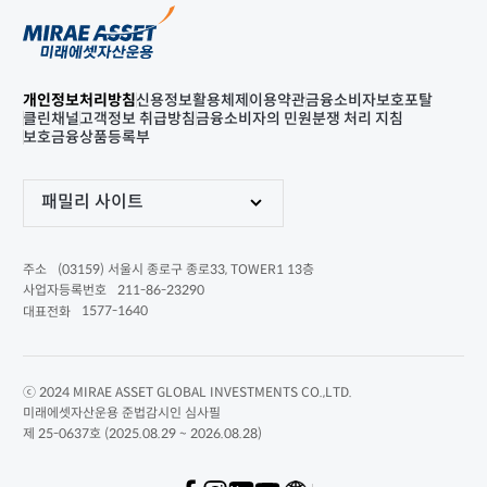
개인정보처리방침
신용정보활용체제
이용약관
금융소비자보호포탈
클린채널
고객정보 취급방침
금융소비자의 민원분쟁 처리 지침
보호금융상품등록부
패밀리 사이트
(03159) 서울시 종로구 종로33, TOWER1 13층
주소
211-86-23290
사업자등록번호
1577-1640
대표전화
ⓒ 2024 MIRAE ASSET GLOBAL INVESTMENTS CO.,LTD.
미래에셋자산운용 준법감시인 심사필
제 25-0637호 (2025.08.29 ~ 2026.08.28)