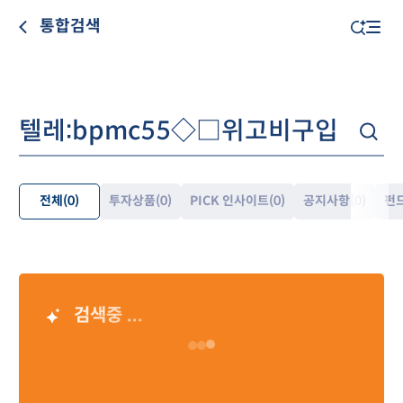
통합검색
전체
(0)
투자상품
(0)
PICK 인사이트
(0)
공지사항
(0)
펀
펼
쳐
보
기
검색중 ...
AI 검색 결과
Loading…