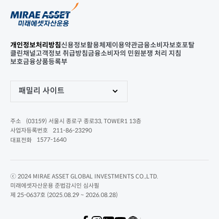
개인정보처리방침
신용정보활용체제
이용약관
금융소비자보호포탈
클린채널
고객정보 취급방침
금융소비자의 민원분쟁 처리 지침
보호금융상품등록부
패밀리 사이트
(03159) 서울시 종로구 종로33, TOWER1 13층
주소
211-86-23290
사업자등록번호
1577-1640
대표전화
ⓒ 2024 MIRAE ASSET GLOBAL INVESTMENTS CO.,LTD.
미래에셋자산운용 준법감시인 심사필
제 25-0637호 (2025.08.29 ~ 2026.08.28)