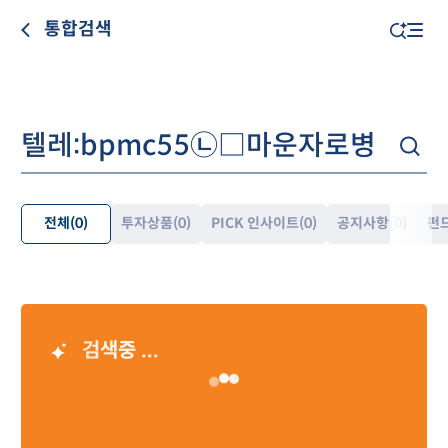
통합검색
전체
(0)
투자상품
(0)
PICK 인사이트
(0)
공지사항
(0)
펀
펼
쳐
보
기
검색중 ...
AI 검색 결과
Loading…