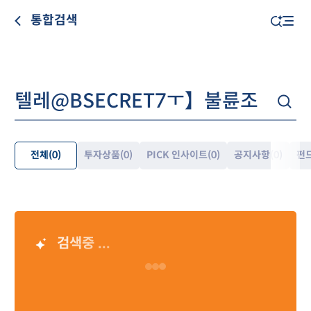
통합검색
전체
(0)
투자상품
(0)
PICK 인사이트
(0)
공지사항
(0)
펀
펼
쳐
보
기
검색중 ...
AI 검색 결과
Loading…