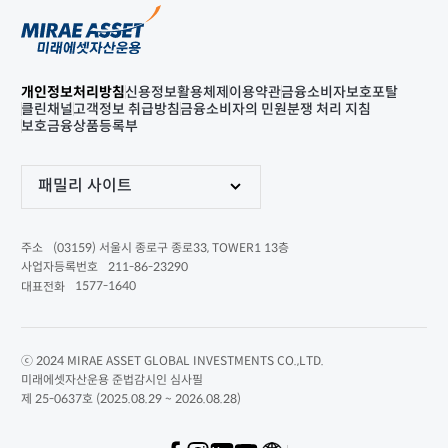
개인정보처리방침
신용정보활용체제
이용약관
금융소비자보호포탈
클린채널
고객정보 취급방침
금융소비자의 민원분쟁 처리 지침
보호금융상품등록부
패밀리 사이트
(03159) 서울시 종로구 종로33, TOWER1 13층
주소
211-86-23290
사업자등록번호
1577-1640
대표전화
ⓒ 2024 MIRAE ASSET GLOBAL INVESTMENTS CO.,LTD.
미래에셋자산운용 준법감시인 심사필
제 25-0637호 (2025.08.29 ~ 2026.08.28)