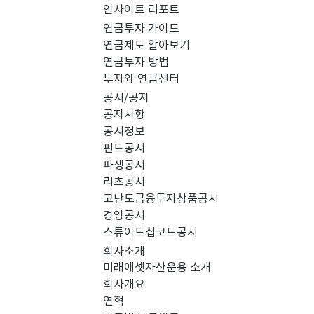
인사이트 리포트
PICK 인사이트 (0)
연금투자 가이드
연금제도 알아보기
연금투자 방법
경영공시 (0)
스
투자와 연금센터
공시/공지
공지사항
공시정보
펀드공시
파생공시
리츠공시
고난도금융투자상품공시
경영공시
스튜어드십코드공시
회사소개
미래에셋자산운용 소개
회사개요
검색 결과가 없습니다.
연혁