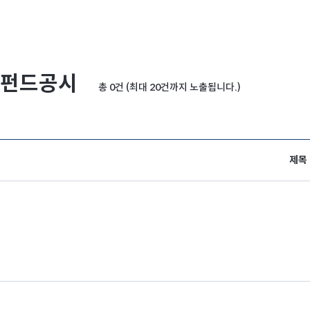
펀드공시
총 0건 (최대 20건까지 노출됩니다.)
제목