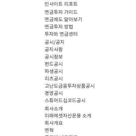
인사이트 리포트
PICK 인사이트 (0)
연금투자 가이드
연금제도 알아보기
연금투자 방법
경영공시 (0)
스
투자와 연금센터
공시/공지
공지사항
공시정보
펀드공시
파생공시
리츠공시
고난도금융투자상품공시
경영공시
스튜어드십코드공시
회사소개
미래에셋자산운용 소개
회사개요
검색 결과가 없습니다.
연혁