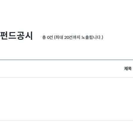
펀드공시
총 0건 (최대 20건까지 노출됩니다.)
제목