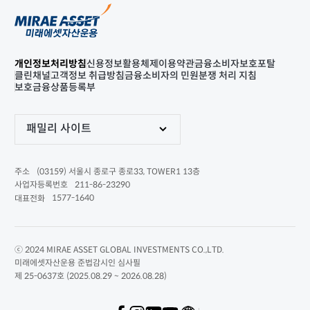
개인정보처리방침
신용정보활용체제
이용약관
금융소비자보호포탈
클린채널
고객정보 취급방침
금융소비자의 민원분쟁 처리 지침
보호금융상품등록부
패밀리 사이트
(03159) 서울시 종로구 종로33, TOWER1 13층
주소
211-86-23290
사업자등록번호
1577-1640
대표전화
ⓒ 2024 MIRAE ASSET GLOBAL INVESTMENTS CO.,LTD.
미래에셋자산운용 준법감시인 심사필
제 25-0637호 (2025.08.29 ~ 2026.08.28)