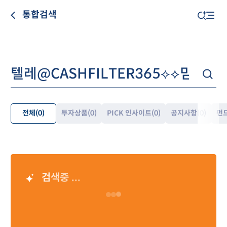
통합검색
전체
(0)
투자상품
(0)
PICK 인사이트
(0)
공지사항
(0)
펀
펼
쳐
보
기
검색중 ...
AI 검색 결과
Loading…