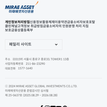
개인정보처리방침
신용정보활용체제
이용약관
금융소비자보호포탈
클린채널
고객정보 취급방침
금융소비자의 민원분쟁 처리 지침
보호금융상품등록부
패밀리 사이트
(03159) 서울시 종로구 종로33, TOWER1 13층
주소
211-86-23290
사업자등록번호
1577-1640
대표전화
ⓒ 2024 MIRAE ASSET GLOBAL INVESTMENTS CO.,LTD.
미래에셋자산운용 준법감시인 심사필
제 25-0637호 (2025.08.29 ~ 2026.08.28)