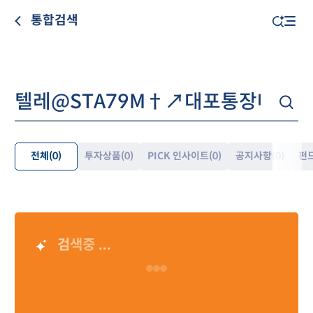
통합검색
전체
(0)
투자상품
(0)
PICK 인사이트
(0)
공지사항
(0)
펀
펼
쳐
보
기
검색중 ...
AI 검색 결과
Loading…