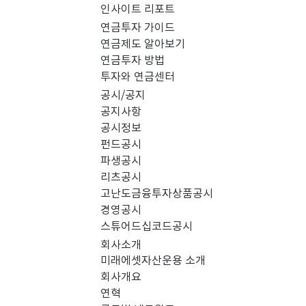
인사이트 리포트
PICK 인사이트 (0)
연금투자 가이드
연금제도 알아보기
연금투자 방법
경영공시 (0)
스
투자와 연금센터
공시/공지
공지사항
공시정보
펀드공시
파생공시
리츠공시
고난도금융투자상품공시
경영공시
스튜어드십코드공시
회사소개
미래에셋자산운용 소개
회사개요
검색 결과가 없습니다.
연혁