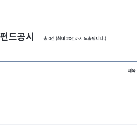
펀드공시
총 0건 (최대 20건까지 노출됩니다.)
제목