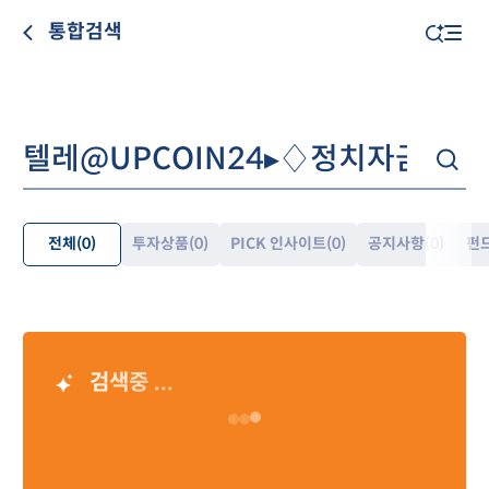
통합검색
전체
(0)
투자상품
(0)
PICK 인사이트
(0)
공지사항
(0)
펀
펼
쳐
보
기
검색중 ...
AI 검색 결과
Loading…