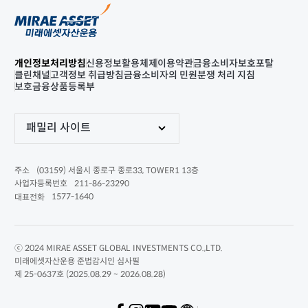
개인정보처리방침
신용정보활용체제
이용약관
금융소비자보호포탈
클린채널
고객정보 취급방침
금융소비자의 민원분쟁 처리 지침
보호금융상품등록부
패밀리 사이트
(03159) 서울시 종로구 종로33, TOWER1 13층
주소
211-86-23290
사업자등록번호
1577-1640
대표전화
ⓒ 2024 MIRAE ASSET GLOBAL INVESTMENTS CO.,LTD.
미래에셋자산운용 준법감시인 심사필
제 25-0637호 (2025.08.29 ~ 2026.08.28)