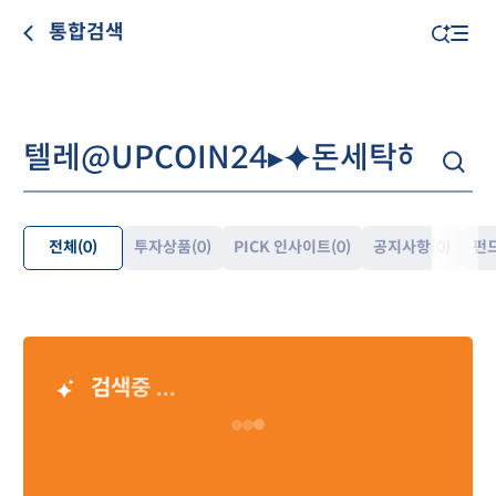
통합검색
전체
(0)
투자상품
(0)
PICK 인사이트
(0)
공지사항
(0)
펀
펼
쳐
보
기
검색중 ...
AI 검색 결과
Loading…