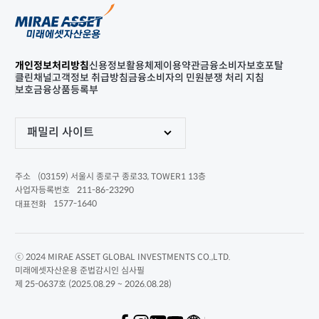
개인정보처리방침
신용정보활용체제
이용약관
금융소비자보호포탈
클린채널
고객정보 취급방침
금융소비자의 민원분쟁 처리 지침
보호금융상품등록부
패밀리 사이트
(03159) 서울시 종로구 종로33, TOWER1 13층
주소
211-86-23290
사업자등록번호
1577-1640
대표전화
ⓒ 2024 MIRAE ASSET GLOBAL INVESTMENTS CO.,LTD.
미래에셋자산운용 준법감시인 심사필
제 25-0637호 (2025.08.29 ~ 2026.08.28)