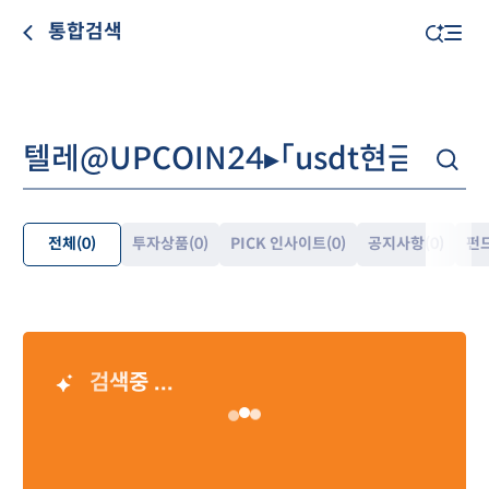
통합검색
전체
(0)
투자상품
(0)
PICK 인사이트
(0)
공지사항
(0)
펀
펼
쳐
보
기
검색중 ...
AI 검색 결과
Loading…