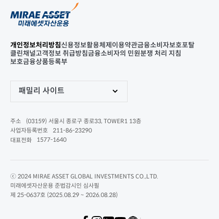
개인정보처리방침
신용정보활용체제
이용약관
금융소비자보호포탈
클린채널
고객정보 취급방침
금융소비자의 민원분쟁 처리 지침
보호금융상품등록부
패밀리 사이트
(03159) 서울시 종로구 종로33, TOWER1 13층
주소
211-86-23290
사업자등록번호
1577-1640
대표전화
ⓒ 2024 MIRAE ASSET GLOBAL INVESTMENTS CO.,LTD.
미래에셋자산운용 준법감시인 심사필
제 25-0637호 (2025.08.29 ~ 2026.08.28)