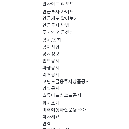
인사이트 리포트
PICK 인사이트 (0)
연금투자 가이드
연금제도 알아보기
연금투자 방법
경영공시 (0)
스
투자와 연금센터
공시/공지
공지사항
공시정보
펀드공시
파생공시
리츠공시
고난도금융투자상품공시
경영공시
스튜어드십코드공시
회사소개
미래에셋자산운용 소개
회사개요
검색 결과가 없습니다.
연혁