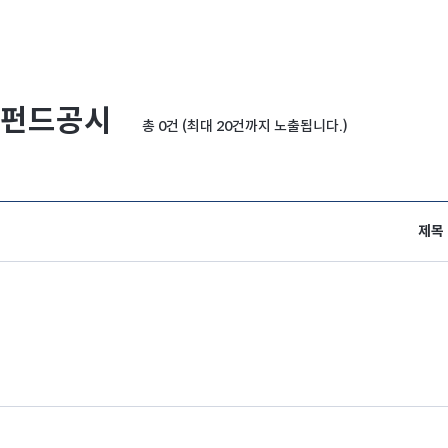
펀드공시
총 0건 (최대 20건까지 노출됩니다.)
제목