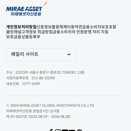
개인정보처리방침
신용정보활용체제
이용약관
금융소비자보호포탈
클린채널
고객정보 취급방침
금융소비자의 민원분쟁 처리 지침
보호금융상품등록부
패밀리 사이트
(03159) 서울시 종로구 종로33, TOWER1 13층
주소
211-86-23290
사업자등록번호
1577-1640
대표전화
ⓒ 2024 MIRAE ASSET GLOBAL INVESTMENTS CO.,LTD.
미래에셋자산운용 준법감시인 심사필
제 25-0637호 (2025.08.29 ~ 2026.08.28)