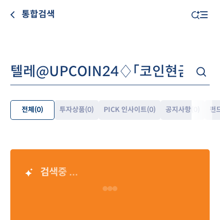
통합검색
전체
(0)
투자상품
(0)
PICK 인사이트
(0)
공지사항
(0)
펀
펼
쳐
보
기
검색중 ...
AI 검색 결과
Loading…