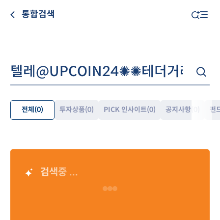
통합검색
전체
(0)
투자상품
(0)
PICK 인사이트
(0)
공지사항
(0)
펀
펼
쳐
보
기
검색중 ...
AI 검색 결과
Loading…