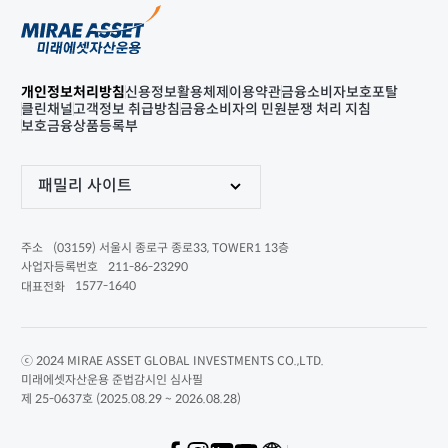
개인정보처리방침
신용정보활용체제
이용약관
금융소비자보호포탈
클린채널
고객정보 취급방침
금융소비자의 민원분쟁 처리 지침
보호금융상품등록부
패밀리 사이트
(03159) 서울시 종로구 종로33, TOWER1 13층
주소
211-86-23290
사업자등록번호
1577-1640
대표전화
ⓒ 2024 MIRAE ASSET GLOBAL INVESTMENTS CO.,LTD.
미래에셋자산운용 준법감시인 심사필
제 25-0637호 (2025.08.29 ~ 2026.08.28)