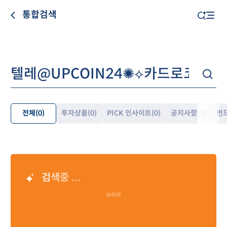
통합검색
전체
(0)
투자상품
(0)
PICK 인사이트
(0)
공지사항
(0)
펀
펼
쳐
보
기
검색중 ...
AI 검색 결과
Loading…