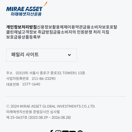
개인정보처리방침
신용정보활용체제
이용약관
금융소비자보호포탈
클린채널
고객정보 취급방침
금융소비자의 민원분쟁 처리 지침
보호금융상품등록부
패밀리 사이트
(03159) 서울시 종로구 종로33, TOWER1 13층
주소
211-86-23290
사업자등록번호
1577-1640
대표전화
ⓒ 2024 MIRAE ASSET GLOBAL INVESTMENTS CO.,LTD.
미래에셋자산운용 준법감시인 심사필
제 25-0637호 (2025.08.29 ~ 2026.08.28)