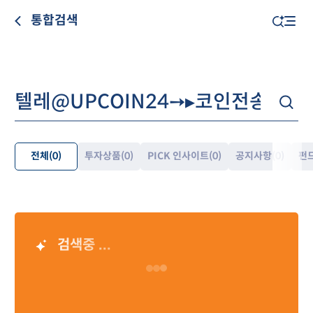
통합검색
전체
(0)
투자상품
(0)
PICK 인사이트
(0)
공지사항
(0)
펀
펼
쳐
보
기
검색중 ...
AI 검색 결과
Loading…