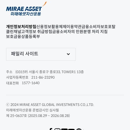
개인정보처리방침
신용정보활용체제
이용약관
금융소비자보호포탈
클린채널
고객정보 취급방침
금융소비자의 민원분쟁 처리 지침
보호금융상품등록부
패밀리 사이트
(03159) 서울시 종로구 종로33, TOWER1 13층
주소
211-86-23290
사업자등록번호
1577-1640
대표전화
ⓒ 2024 MIRAE ASSET GLOBAL INVESTMENTS CO.,LTD.
미래에셋자산운용 준법감시인 심사필
제 25-0637호 (2025.08.29 ~ 2026.08.28)