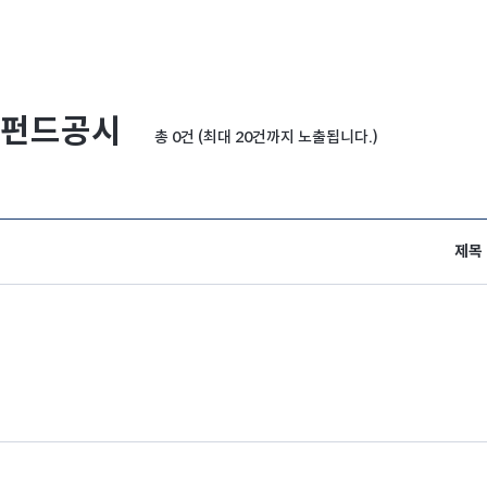
펀드공시
총 0건 (최대 20건까지 노출됩니다.)
제목