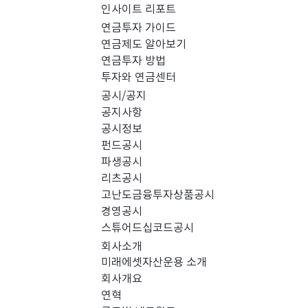
인사이트 리포트
PICK 인사이트 (0)
연금투자 가이드
연금제도 알아보기
연금투자 방법
경영공시 (0)
스
투자와 연금센터
공시/공지
공지사항
공시정보
펀드공시
파생공시
리츠공시
고난도금융투자상품공시
경영공시
스튜어드십코드공시
회사소개
미래에셋자산운용 소개
회사개요
검색 결과가 없습니다.
연혁