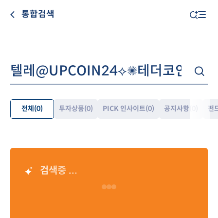
통합검색
전체
(0)
투자상품
(0)
PICK 인사이트
(0)
공지사항
(0)
펀
펼
쳐
보
기
검색중 ...
AI 검색 결과
Loading…