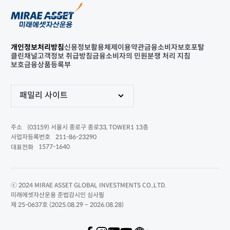
개인정보처리방침
신용정보활용체제
이용약관
금융소비자보호포탈
클린채널
고객정보 취급방침
금융소비자의 민원분쟁 처리 지침
보호금융상품등록부
패밀리 사이트
(03159) 서울시 종로구 종로33, TOWER1 13층
주소
211-86-23290
사업자등록번호
1577-1640
대표전화
ⓒ 2024 MIRAE ASSET GLOBAL INVESTMENTS CO.,LTD.
미래에셋자산운용 준법감시인 심사필
제 25-0637호 (2025.08.29 ~ 2026.08.28)