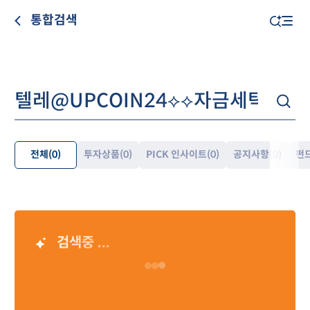
통합검색
전체
(0)
투자상품
(0)
PICK 인사이트
(0)
공지사항
(0)
펀
펼
쳐
보
기
검색중 ...
AI 검색 결과
Loading…