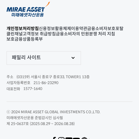
개인정보처리방침
신용정보활용체제
이용약관
금융소비자보호포탈
클린채널
고객정보 취급방침
금융소비자의 민원분쟁 처리 지침
보호금융상품등록부
패밀리 사이트
(03159) 서울시 종로구 종로33, TOWER1 13층
주소
211-86-23290
사업자등록번호
1577-1640
대표전화
ⓒ 2024 MIRAE ASSET GLOBAL INVESTMENTS CO.,LTD.
미래에셋자산운용 준법감시인 심사필
제 25-0637호 (2025.08.29 ~ 2026.08.28)