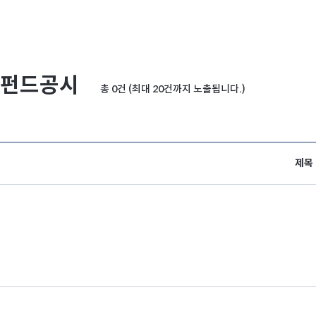
펀드공시
총 0건 (최대 20건까지 노출됩니다.)
제목