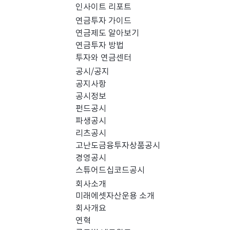
인사이트 리포트
PICK 인사이트 (0)
연금투자 가이드
연금제도 알아보기
연금투자 방법
경영공시 (0)
스
투자와 연금센터
공시/공지
공지사항
공시정보
펀드공시
파생공시
리츠공시
고난도금융투자상품공시
경영공시
스튜어드십코드공시
회사소개
미래에셋자산운용 소개
회사개요
검색 결과가 없습니다.
연혁