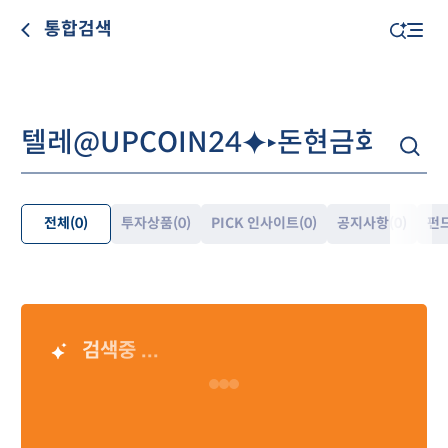
통합검색
전체
(0)
투자상품
(0)
PICK 인사이트
(0)
공지사항
(0)
펀
펼
쳐
보
기
검색중 ...
AI 검색 결과
Loading…