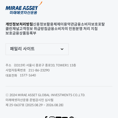
개인정보처리방침
신용정보활용체제
이용약관
금융소비자보호포탈
클린채널
고객정보 취급방침
금융소비자의 민원분쟁 처리 지침
보호금융상품등록부
패밀리 사이트
(03159) 서울시 종로구 종로33, TOWER1 13층
주소
211-86-23290
사업자등록번호
1577-1640
대표전화
ⓒ 2024 MIRAE ASSET GLOBAL INVESTMENTS CO.,LTD.
미래에셋자산운용 준법감시인 심사필
제 25-0637호 (2025.08.29 ~ 2026.08.28)