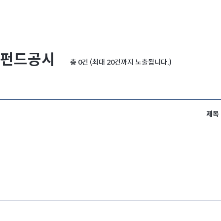
펀드공시
총 0건 (최대 20건까지 노출됩니다.)
제목