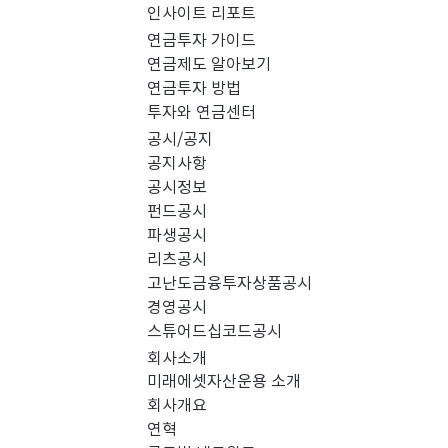
인사이트 리포트
PICK 인사이트 (0)
연금투자 가이드
연금제도 알아보기
연금투자 방법
경영공시 (0)
스
투자와 연금센터
공시/공지
공지사항
공시정보
펀드공시
파생공시
리츠공시
고난도금융투자상품공시
경영공시
스튜어드십코드공시
회사소개
미래에셋자산운용 소개
회사개요
검색 결과가 없습니다.
연혁