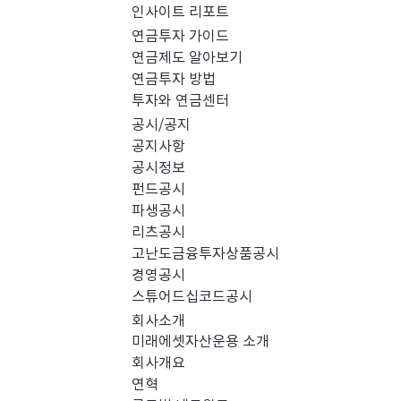
인사이트 리포트
PICK 인사이트 (0)
연금투자 가이드
연금제도 알아보기
연금투자 방법
경영공시 (0)
스
투자와 연금센터
공시/공지
공지사항
공시정보
펀드공시
파생공시
리츠공시
고난도금융투자상품공시
경영공시
스튜어드십코드공시
회사소개
미래에셋자산운용 소개
회사개요
검색 결과가 없습니다.
연혁