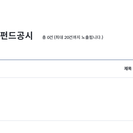
펀드공시
총 0건 (최대 20건까지 노출됩니다.)
제목