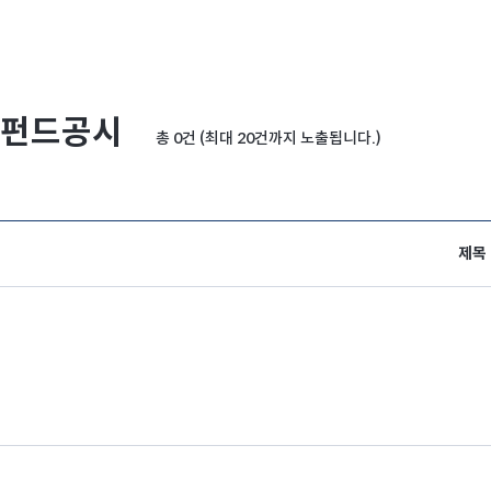
펀드공시
총 0건 (최대 20건까지 노출됩니다.)
제목