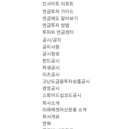
인사이트 리포트
PICK 인사이트 (0)
연금투자 가이드
연금제도 알아보기
연금투자 방법
경영공시 (0)
스
투자와 연금센터
공시/공지
공지사항
공시정보
펀드공시
파생공시
리츠공시
고난도금융투자상품공시
경영공시
스튜어드십코드공시
회사소개
미래에셋자산운용 소개
회사개요
검색 결과가 없습니다.
연혁