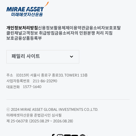
개인정보처리방침
신용정보활용체제
이용약관
금융소비자보호포탈
클린채널
고객정보 취급방침
금융소비자의 민원분쟁 처리 지침
보호금융상품등록부
패밀리 사이트
(03159) 서울시 종로구 종로33, TOWER1 13층
주소
211-86-23290
사업자등록번호
1577-1640
대표전화
ⓒ 2024 MIRAE ASSET GLOBAL INVESTMENTS CO.,LTD.
미래에셋자산운용 준법감시인 심사필
제 25-0637호 (2025.08.29 ~ 2026.08.28)