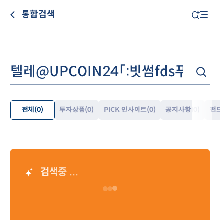
통합검색
전체
(0)
투자상품
(0)
PICK 인사이트
(0)
공지사항
(0)
펀
펼
쳐
보
기
검색중 ...
AI 검색 결과
Loading…