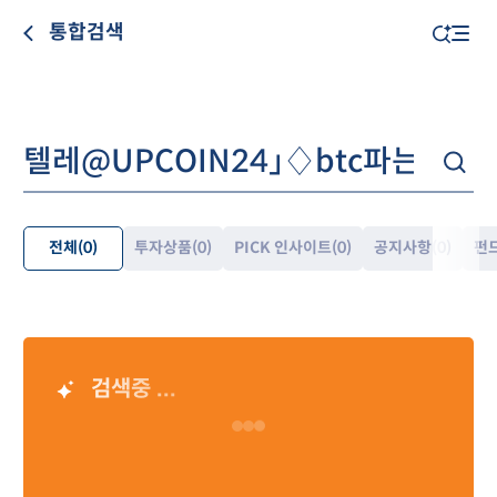
통합검색
전체
(0)
투자상품
(0)
PICK 인사이트
(0)
공지사항
(0)
펀
펼
쳐
보
기
검색중 ...
AI 검색 결과
Loading…