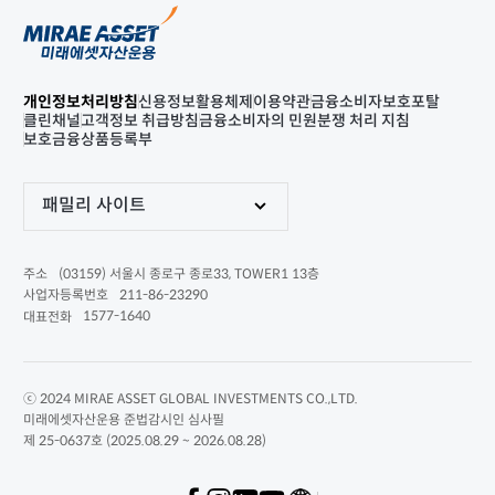
개인정보처리방침
신용정보활용체제
이용약관
금융소비자보호포탈
클린채널
고객정보 취급방침
금융소비자의 민원분쟁 처리 지침
보호금융상품등록부
패밀리 사이트
(03159) 서울시 종로구 종로33, TOWER1 13층
주소
211-86-23290
사업자등록번호
1577-1640
대표전화
ⓒ 2024 MIRAE ASSET GLOBAL INVESTMENTS CO.,LTD.
미래에셋자산운용 준법감시인 심사필
제 25-0637호 (2025.08.29 ~ 2026.08.28)