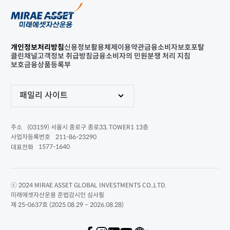
개인정보처리방침
신용정보활용체제
이용약관
금융소비자보호포탈
클린채널
고객정보 취급방침
금융소비자의 민원분쟁 처리 지침
보호금융상품등록부
패밀리 사이트
(03159) 서울시 종로구 종로33, TOWER1 13층
주소
211-86-23290
사업자등록번호
1577-1640
대표전화
ⓒ 2024 MIRAE ASSET GLOBAL INVESTMENTS CO.,LTD.
미래에셋자산운용 준법감시인 심사필
제 25-0637호 (2025.08.29 ~ 2026.08.28)