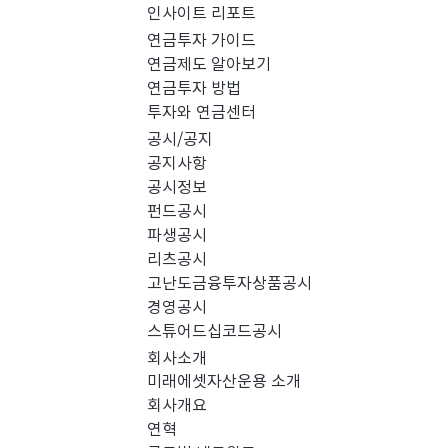
인사이트 리포트
PICK 인사이트 (0)
연금투자 가이드
연금제도 알아보기
연금투자 방법
경영공시 (0)
스
투자와 연금센터
공시/공지
공지사항
공시정보
펀드공시
파생공시
리츠공시
고난도금융투자상품공시
경영공시
스튜어드십코드공시
회사소개
미래에셋자산운용 소개
회사개요
검색 결과가 없습니다.
연혁