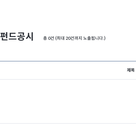
펀드공시
총 0건 (최대 20건까지 노출됩니다.)
제목