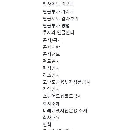
인사이트 리포트
PICK 인사이트 (0)
연금투자 가이드
연금제도 알아보기
연금투자 방법
경영공시 (0)
스
투자와 연금센터
공시/공지
공지사항
공시정보
펀드공시
파생공시
리츠공시
고난도금융투자상품공시
경영공시
스튜어드십코드공시
회사소개
미래에셋자산운용 소개
회사개요
검색 결과가 없습니다.
연혁