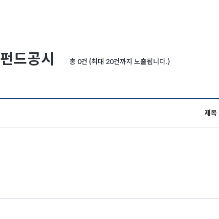
펀드공시
총 0건 (최대 20건까지 노출됩니다.)
제목