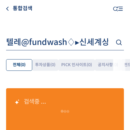
통합검색
전체
(0)
투자상품
(0)
PICK 인사이트
(0)
공지사항
(0)
펀
펼
쳐
보
기
검색중 ...
AI 검색 결과
Loading…