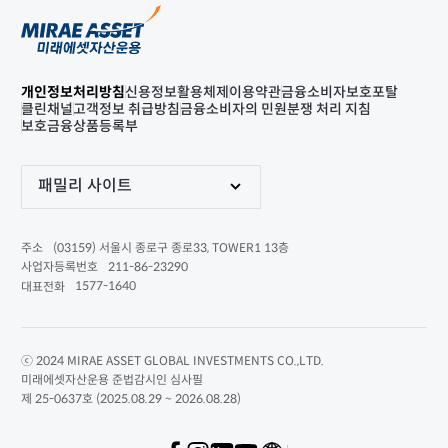
개인정보처리방침
신용정보활용체제
이용약관
금융소비자보호포탈
클린채널
고객정보 취급방침
금융소비자의 민원분쟁 처리 지침
보호금융상품등록부
패밀리 사이트
(03159) 서울시 종로구 종로33, TOWER1 13층
주소
211-86-23290
사업자등록번호
1577-1640
대표전화
ⓒ 2024 MIRAE ASSET GLOBAL INVESTMENTS CO.,LTD.
미래에셋자산운용 준법감시인 심사필
제 25-0637호 (2025.08.29 ~ 2026.08.28)